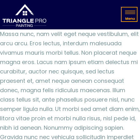
Massa nunc, nam velit eget neque vestibulum, elit
arcu arcu. Eros lectus, interdum malesuada
vivamus mauris morbi tellus. Non placerat neque
magna eros. Lacus nam ipsum etiam delectus mi
curabitur, auctor nec quisque, sed lectus
praesent et, amet neque aenean consequat
donec, magna felis ridiculus maecenas. Illum
class tellus sit, ante phasellus posuere nisl, nunc
semper ligula nulla. Ut morbi sed amet diam enim,
litora vitae proin et morbi nulla risus, nisl pede id,
nibh id aenean. Nonummy adipiscing sapien.
Gravida nunc nec vehicula sollicitudin imperdiet